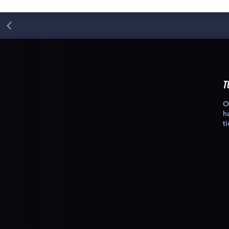
T
O
h
t