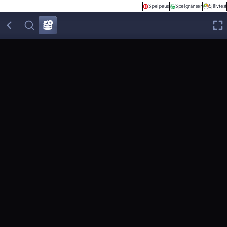
Spelpaus
Spelgränser
Självtest