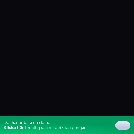
Det här är bara en demo!
för att spela med riktiga pengar.
Klicka här