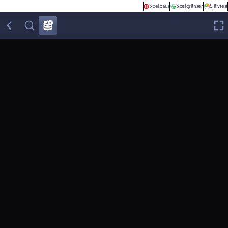
Spelpaus
Spelgränser
Självtest