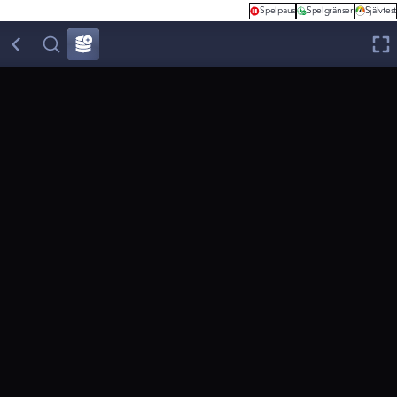
Spelpaus
Spelgränser
Självtest