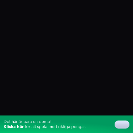
Det här är bara en demo!
för att spela med riktiga pengar.
Klicka här