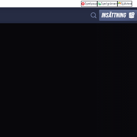
Spelpaus
Spelgränser
Självtest
INSÄTTNING