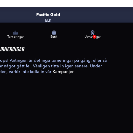
Pacific Gold
ELK
Turneringar
Butik
Utmaningar
1
URNERINGAR
ops! Antingen är det inga turneringar på gång, eller så
ar något gått fel. Vänligen titta in igen senare. Under
iden, varför inte kolla in vår
Kampanjer