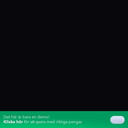
Det här är bara en demo!
för att spela med riktiga pengar.
Klicka här