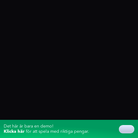
Det här är bara en demo!
för att spela med riktiga pengar.
Klicka här