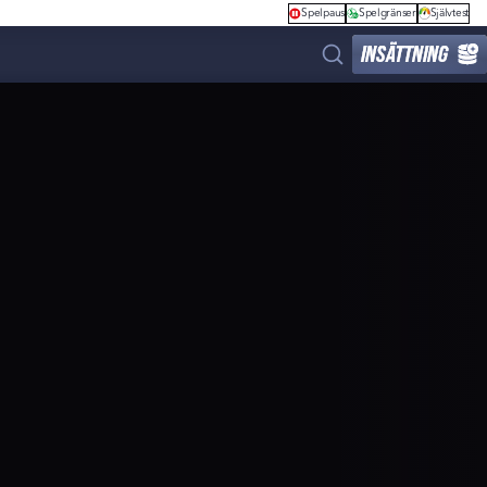
Spelpaus
Spelgränser
Självtest
INSÄTTNING