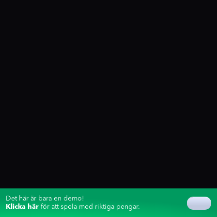
Det här är bara en demo!
för att spela med riktiga pengar.
Klicka här