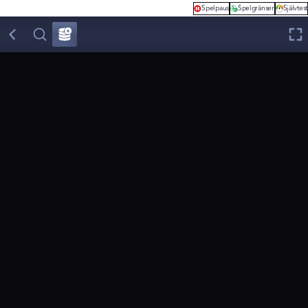
Spelpaus
Spelgränser
Självtest