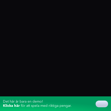
Det här är bara en demo!
för att spela med riktiga pengar.
Klicka här