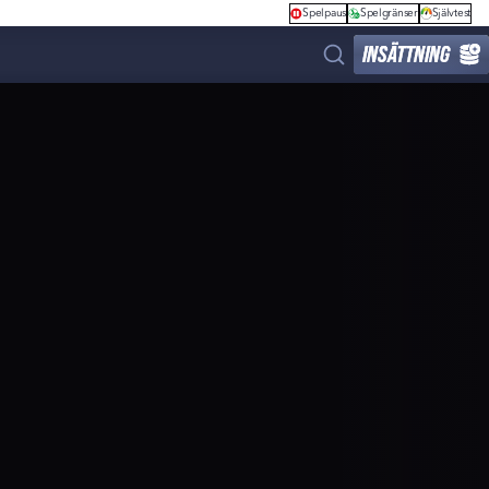
Spelpaus
Spelgränser
Självtest
INSÄTTNING