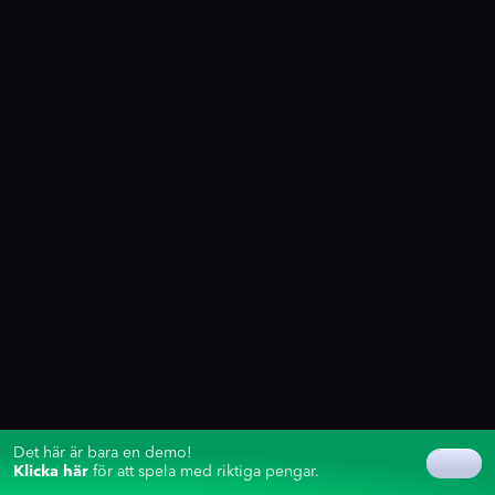
Det här är bara en demo!
för att spela med riktiga pengar.
Klicka här