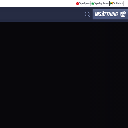
Spelpaus
Spelgränser
Självtest
INSÄTTNING