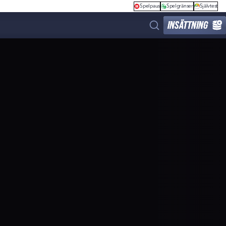
Spelpaus
Spelgränser
Självtest
INSÄTTNING