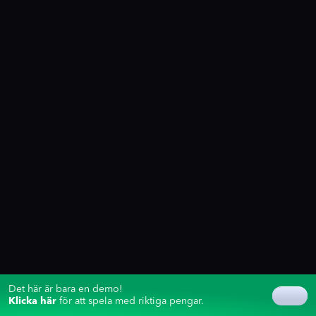
Det här är bara en demo!
för att spela med riktiga pengar.
Klicka här