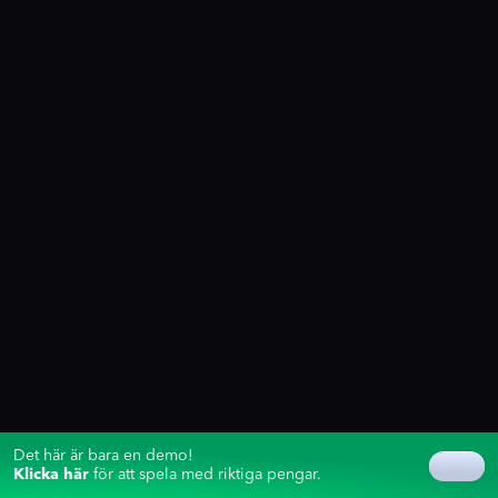
Det här är bara en demo!
för att spela med riktiga pengar.
Klicka här