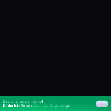
Det här är bara en demo!
för att spela med riktiga pengar.
Klicka här