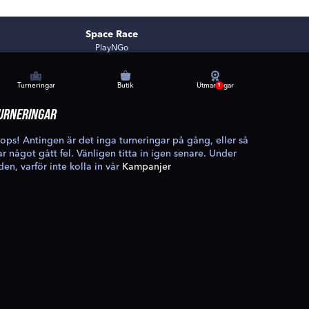
Space Race
PlayNGo
Turneringar
Butik
Utmaningar
1
URNERINGAR
ops! Antingen är det inga turneringar på gång, eller så
ar något gått fel. Vänligen titta in igen senare. Under
iden, varför inte kolla in vår
Kampanjer