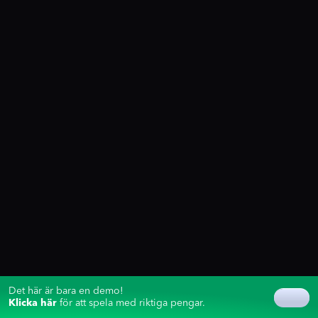
Det här är bara en demo!
för att spela med riktiga pengar.
Klicka här