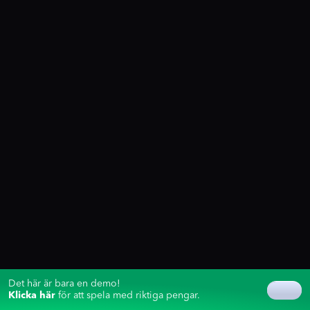
Det här är bara en demo!
för att spela med riktiga pengar.
Klicka här