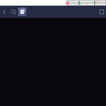
Spelpaus
Spelgränser
Självtest