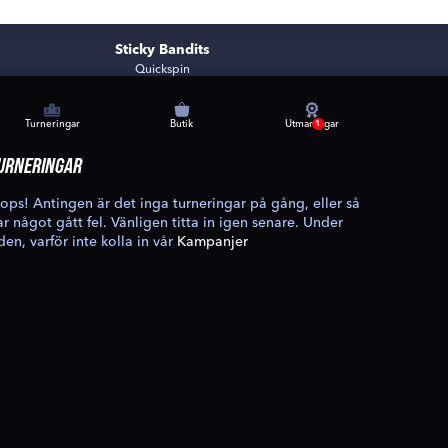
Sticky Bandits
Quickspin
Turneringar
Butik
Utmaningar
1
URNERINGAR
ops! Antingen är det inga turneringar på gång, eller så
ar något gått fel. Vänligen titta in igen senare. Under
iden, varför inte kolla in vår
Kampanjer