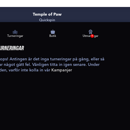
Temple of Paw
Quickspin
Turneringar
Butik
Utmaningar
1
URNERINGAR
ops! Antingen är det inga turneringar på gång, eller så
ar något gått fel. Vänligen titta in igen senare. Under
iden, varför inte kolla in vår
Kampanjer