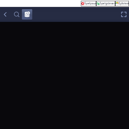
Spelpaus
Spelgränser
Självtest