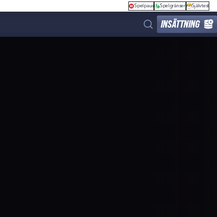
Spelpaus
Spelgränser
Självtest
INSÄTTNING