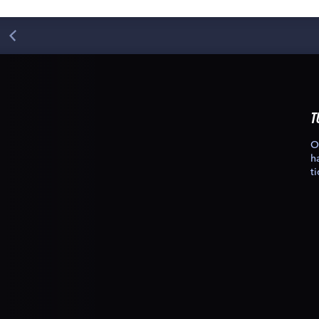
T
O
h
t