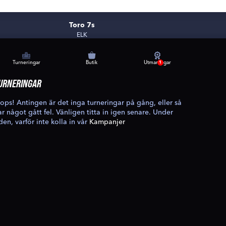
Toro 7s
ELK
Turneringar
Butik
Utmaningar
1
URNERINGAR
ops! Antingen är det inga turneringar på gång, eller så
ar något gått fel. Vänligen titta in igen senare. Under
iden, varför inte kolla in vår
Kampanjer