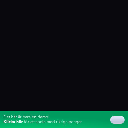
Det här är bara en demo!
för att spela med riktiga pengar.
Klicka här