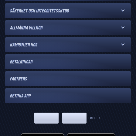
SÄKERHET OCH INTEGRITETSSKYDD
ALLMÄNNA VILLKOR
KAMPANJER HOS
BETALNINGAR
PARTNERS
BETINIA APP
MER