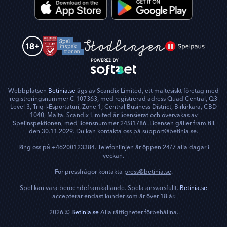
Webbplatsen
Betinia.se
ägs av Scandix Limited, ett maltesiskt företag med
registreringsnummer C 107363, med registrerad adress Quad Central, Q3
Level 3, Triq l-Esportaturi, Zone 1, Central Business District, Birkirkara, CBD
1040, Malta. Scandix Limited är licensierat och övervakas av
Spelinspektionen, med licensnummer 24Si1786. Licensen gäller fram till
den 30.11.2029. Du kan kontakta oss på
support@betinia.se
.
Ring oss pả +46200123384. Telefonlinjen är öppen 24/7 alla dagar i
veckan.
För pressfrågor kontakta
press@betinia.se
.
Spel kan vara beroendeframkallande. Spela ansvarsfullt.
Betinia.se
accepterar endast kunder som är över 18 år.
2026 ©
Betinia.se
Alla rättigheter förbehållna.