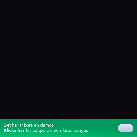
Det här är bara en demo!
för att spela med riktiga pengar.
Klicka här