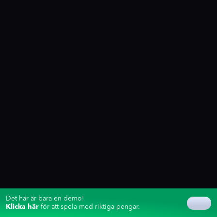
Det här är bara en demo!
för att spela med riktiga pengar.
Klicka här