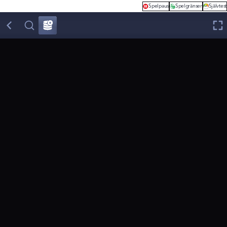
Spelpaus
Spelgränser
Självtest