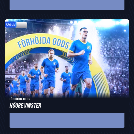
LÄS MER
Odds
FÖRHÖJDA ODDS
HÖGRE VINSTER
LÄS MER