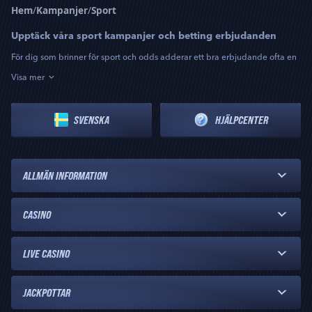
Hem
/
Kampanjer
/
Sport
Upptäck våra sport kampanjer och betting erbjudanden
För dig som brinner för sport och odds adderar ett bra erbjudande ofta en
extra dimension till matcherna. Här på Betinias sportsektion samlar vi allt
Visa mer
du behöver för en förstklassig spelupplevelse. Vi erbjuder ett brett utbud
av marknader på allt från de stora europeiska fotbollsligorna till ishockey,
tennis och e-sport. För att ge dig den bästa möjliga starten har vi utformat
kampanjer som passar både nybörjare och rutinerade spelare, allt inom
SVENSKA
HJÄLPCENTER
ramarna för den svenska spellagstiftningen och Spelinspektionens riktlinjer.
En flygande start med en välkomstbonus sport
När du gör din första insättning i vår sportsbook kan du bli erbjuden en
ALLMÄN INFORMATION
. Precis som för casinodelen gäller den svenska
välkomstbonus sport
regeln om ett erbjudande per spelare och licens. En betting
välkomstbonus fungerar som en introduktion till vår plattform och ger dig
CASINO
extra marginaler när du ska lägga dina första spel. Oavsett om du vill
bygga en avancerad flervalskupong inför helgens omgång eller om du
föredrar spänningen i
under pågående match, ger din
livebetting
välkomstbonus dig flexibiliteten att utforska vårt utbud. Syftet är att du ska
LIVE CASINO
kunna testa olika oddsfunktioner, bekanta dig med gränssnittet och hitta
de strategier som passar din spelstil bäst.
JACKPOTTAR
Så fungerar betting bonusar och bonus bets i praktiken