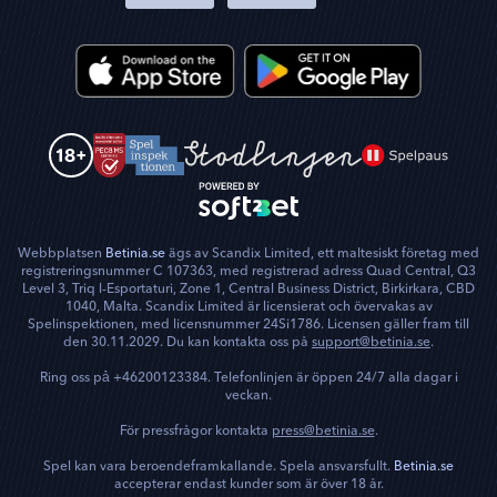
Webbplatsen
Betinia.se
ägs av Scandix Limited, ett maltesiskt företag med
registreringsnummer C 107363, med registrerad adress Quad Central, Q3
Level 3, Triq l-Esportaturi, Zone 1, Central Business District, Birkirkara, CBD
1040, Malta. Scandix Limited är licensierat och övervakas av
Spelinspektionen, med licensnummer 24Si1786. Licensen gäller fram till
den 30.11.2029. Du kan kontakta oss på
support@betinia.se
.
Ring oss pả +46200123384. Telefonlinjen är öppen 24/7 alla dagar i
veckan.
För pressfrågor kontakta
press@betinia.se
.
Spel kan vara beroendeframkallande. Spela ansvarsfullt.
Betinia.se
accepterar endast kunder som är över 18 år.