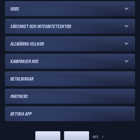
Det finns flera olika format när det kommer till betting bonusar. Den
vanligaste typen är en ren insättningsbonus där din första insättning
ODDS
matchas med extra spelmedel. En annan populär variant är bonus bets,
där du ges möjlighet att placera ett spel med extra medel på en utvald
match eller ett valfritt sportevenemang. För att använda dessa
SÄKERHET OCH INTEGRITETSSKYDD
erbjudanden korrekt är det viktigt att förstå hur omsättningskrav fungerar
inom sportbetting. Till skillnad från
handlar betting ofta om att
casinospel
hitta värde och analysera statistik. När du omsätter din sportbonus
tillämpas normalt ett krav på ett "lägsta odds". Detta betyder att de val du
ALLMÄNNA VILLKOR
lägger på din kupong måste ha ett
som når upp till en viss nivå (till
odds
exempel 1.80) för att spelet ska räknas mot omsättningskravet. Detta
säkerställer att spelandet behåller sitt element av spänning och
KAMPANJER HOS
riskbedömning.
Ansvarsfullt spelande inom sport och odds
BETALNINGAR
Att följa sitt favoritlag och betta på resultatet ska vara ett nöje. Hos
Betinia
sätter vi alltid ansvarsfullt spelande i första rummet. Alla våra
sportkampanjer och erbjudanden är utformade för att vara tydliga och
PARTNERS
rättvisa, utan dolda klausuler. Enligt lag har du alltid hela 60 dagar på dig
att möta eventuella krav för dina sportbonusar, vilket ger dig friheten att
vänta in de matcher och turneringar du faktiskt är intresserad av. Vi
BETINIA APP
påminner även om vikten av att hålla koll på sin spelbudget. Sport kan
vara medryckande och oförutsägbart, och därför erbjuder vi flera verktyg
för att du ska kunna kontrollera dina insättningar och din speltid. Vid behov
finns även direktlänkar till Spelpaus och oberoende organisationer för stöd
och rådgivning. Njut av matcherna, spela med förnuft och låt sporten stå
MER
för underhållningen.