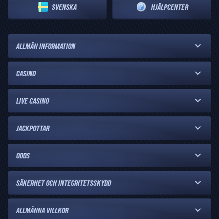
SVENSKA
HJÄLPCENTER
Alla insättningar behandlas omgående, medan uttagstider varierar
beroende på vald metod.
I denna översikt går vi igenom de tillgängliga betalningsalternativen och
vad du bör tänka på vid spel hos Betinia.
ALLMÄN INFORMATION
Swish – snabb och smidig betalning
CASINO
Swish är en mobil betalningslösning som gör det enkelt att föra över
pengar direkt via appen. På Betinia kan du använda Swish för att
genomföra snabba insättningar utan avgifter.
LIVE CASINO
Minsta insättning med Swish är 100 kr. Du verifierar överföringen med
BankID. Pengarna blir tillgängliga omedelbart på ditt spelkonto.
Uttag via Swish behandlas normalt snabbt. I vissa fall kan hanteringen ta
JACKPOTTAR
längre tid beroende på bankens villkor och manuella granskningar.
Fler betalningsmetoder hos Betinia
ODDS
Förutom Swish erbjuder vi fler alternativ med samma höga säkerhetsnivå.
Zimpler är en smidig metod där verifiering sker med BankID. Insättningar
behandlas direkt, och uttag kan ta upp till 72 timmar.
SÄKERHET OCH INTEGRITETSSKYDD
Trustly möjliggör snabba banköverföringar direkt från ditt bankkonto. Det
krävs ingen separat registrering, och du använder BankID för att godkänna
ALLMÄNNA VILLKOR
transaktionen.