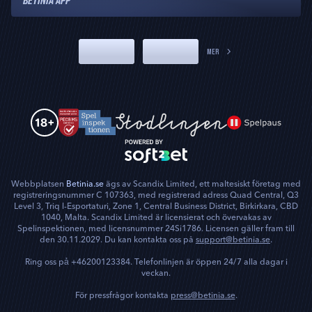
BETINIA APP
MER
Webbplatsen
Betinia.se
ägs av Scandix Limited, ett maltesiskt företag med
registreringsnummer C 107363, med registrerad adress Quad Central, Q3
Level 3, Triq l-Esportaturi, Zone 1, Central Business District, Birkirkara, CBD
1040, Malta. Scandix Limited är licensierat och övervakas av
Spelinspektionen, med licensnummer 24Si1786. Licensen gäller fram till
den 30.11.2029. Du kan kontakta oss på
support@betinia.se
.
Ring oss pả +46200123384. Telefonlinjen är öppen 24/7 alla dagar i
veckan.
För pressfrågor kontakta
press@betinia.se
.