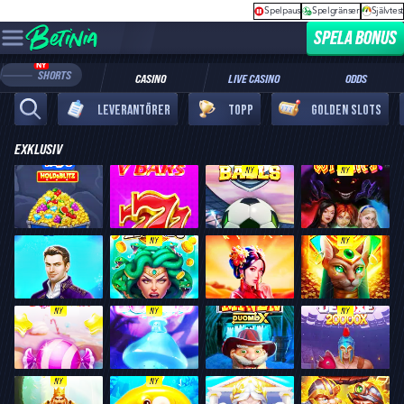
Spelpaus
Spelgränser
Självtest
SPELA BONUS
SHORTS
CASINO
LIVE CASINO
ODDS
LEVERANTÖRER
TOPP
GOLDEN SLOTS
EXKLUSIV
NY
NY
Prospector
What's Up?
Wilds Hold &
7's Vs Bar's
9 Balls
Witches
Blitz
NY
NY
Floating
Super Wish
Wealth of
Scarab
Dragon Wild
Boost
Legends
Wheel
Horses
NY
NY
NY
Diamond
Rome Fight
Tasty
Bouncy
Miner
for Gold
Bonanza
Bombs
DuoMax
Deluxe
NY
NY
King Arthur
It's Shark
Cash of Gods
Lucky Dwarfs