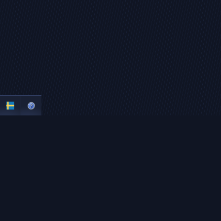
Hem
/
Virtuella Spor
Virtuella sporter
Virtuella sporter, eller
Resultaten fastställs av 
Till skillnad från vanli
väntetider för att kunna 
Virtuell fotboll
Virtuell fotboll är den p