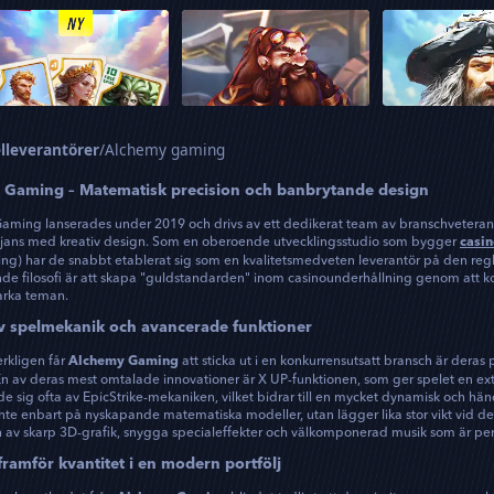
NY
ronicles of Olympus
Captain Bone
Anvil & Ore
ssembl'em
Bounty
lleverantörer
/
Alchemy gaming
 Gaming – Matematisk precision och banbrytande design
ming lanserades under 2019 och drivs av ett dedikerat team av branschveteraner
iljans med kreativ design. Som en oberoende utvecklingsstudio som bygger
casi
g) har de snabbt etablerat sig som en kvalitetsmedveten leverantör på den re
de filosofi är att skapa "guldstandarden" inom casinounderhållning genom att
arka teman.
v spelmekanik och avancerade funktioner
rkligen får
att sticka ut i en konkurrensutsatt bransch är deras
Alchemy Gaming
n av deras mest omtalade innovationer är X UP-funktionen, som ger spelet en ex
e sig ofta av EpicStrike-mekaniken, vilket bidrar till en mycket dynamisk och hän
inte enbart på nyskapande matematiska modeller, utan lägger lika stor vikt vid den
n av skarp 3D-grafik, snygga specialeffekter och välkomponerad musik som är perfe
 framför kvantitet i en modern portfölj