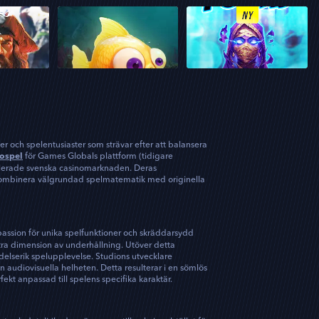
NY
s Big
Bass Cash Monstrosity
Wild Tomb
 och spelentusiaster som strävar efter att balansera
för Games Globals plattform (tidigare
nospel
glerade svenska casinomarknaden. Deras
 kombinera välgrundad spelmatematik med originella
 passion för unika spelfunktioner och skräddarsydd
tra dimension av underhållning. Utöver detta
delserik spelupplevelse. Studions utvecklare
 audiovisuella helheten. Detta resulterar i en sömlös
kt anpassad till spelens specifika karaktär.