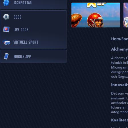
JACKPOTTAR
Ch
Gridiron Legends X UP
ODDS
A
LIVE ODDS
Hem
/
Spe
VIRTUELL SPORT
Alchemy
MOBILE APP
Alchemy Ga
teknisk br
Microgamin
övergripan
och färgst
Innovati
Det som ve
mekanik. E
använder d
fokuserar 
integratio
Kvalitet