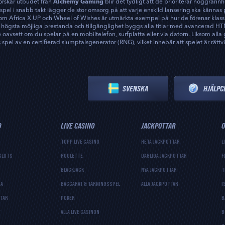
orskar utbudet från
blir det tydligt att de prioriterar noggrannh
Alchemy Gaming
 spel i snabb takt lägger de stor omsorg på att varje enskild lansering ska kännas 
 som Africa X UP och Wheel of Wishes är utmärkta exempel på hur de förenar klas
a högsta möjliga prestanda och tillgänglighet byggs alla titlar med avancerad HT
 oavsett om du spelar på en mobiltelefon, surfplatta eller via datorn. Liksom a
 spel av en certifierad slumptalsgenerator (RNG), vilket innebär att spelet är rättv
SVENSKA
HJÄLPC
O
LIVE CASINO
JACKPOTTAR
O
TOPP LIVE CASINO
HETA JACKPOTTAR
L
SLOTS
ROULETTE
DAGLIGA JACKPOTTAR
F
BLACKJACK
NYA JACKPOTTAR
T
RA
BACCARAT & TÄRNINGSSPEL
ALLA JACKPOTTAR
I
TAR
POKER
B
V
ALLA LIVE CASINON
B