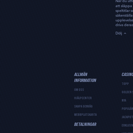
När du utf
att släppa
speltitlar
säkerställ
upplevelse
drivs deras
Dölj
ALLMÄN
CASIN
INFORMATION
TOPP
OM OSS
GOLDEN 
HJÄLPCENTER
NYA
SKAPA GENVÄG
POPULÄ
WEBBPLATSKARTA
JACKPOT
BETALNINGAR
EXKLUSI