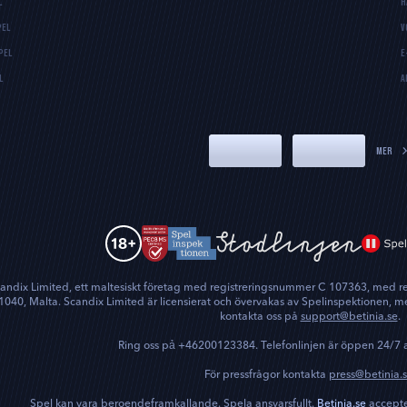
L
H
EL
V
PEL
E
L
A
MER
andix Limited, ett maltesiskt företag med registreringsnummer C 107363, med regi
D 1040, Malta. Scandix Limited är licensierat och övervakas av Spelinspektionen,
kontakta oss på
support@betinia.se
.
Ring oss pả +46200123384. Telefonlinjen är öppen 24/7 a
För pressfrågor kontakta
press@betinia.
Spel kan vara beroendeframkallande. Spela ansvarsfullt.
Betinia.se
accepte