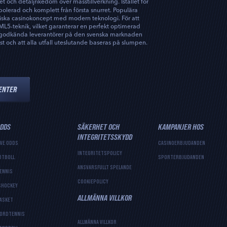
et och detaljrikedom över masstillverkning. Istället för
polerad och komplett från första snurret. Populära
siska casinokoncept med modern teknologi. För att
ML5-teknik, vilket garanterar en perfekt optimerad
lla godkända leverantörer på den svenska marknaden
ist och att alla utfall uteslutande baseras på slumpen.
ENTER
DDS
SÄKERHET OCH
KAMPANJER HOS
INTEGRITETSSKYDD
IVE ODDS
CASINOERBJUDANDEN
INTEGRITETSPOLICY
OTBOLL
SPORTERBJUDANDEN
ANSVARSFULLT SPELANDE
ENNIS
COOKIEPOLICY
SHOCKEY
ALLMÄNNA VILLKOR
ASKET
ORDTENNIS
ALLMÄNNA VILLKOR