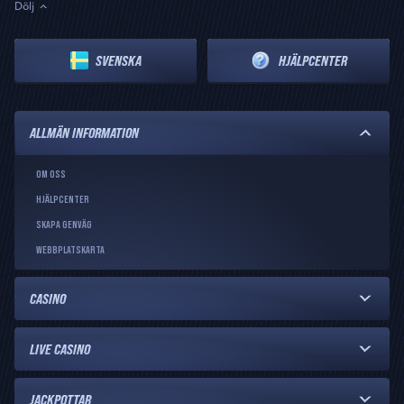
Dölj
SVENSKA
HJÄLPCENTER
ALLMÄN INFORMATION
OM OSS
HJÄLPCENTER
SKAPA GENVÄG
WEBBPLATSKARTA
CASINO
LIVE CASINO
JACKPOTTAR