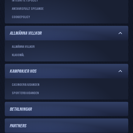
INTEGRITETSPOLICY
ANSVARSFULLT SPELANDE
COOKIEPOLICY
ALLMÄNNA VILLKOR
ALLMÄNNA VILLKOR
KLAGOMÅL
KAMPANJER HOS
CASINOERBJUDANDEN
SPORTERBJUDANDEN
BETALNINGAR
PARTNERS