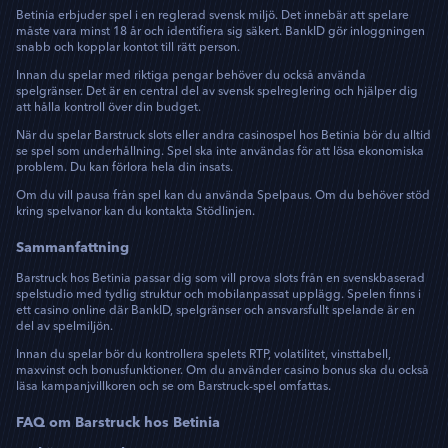
Betinia erbjuder spel i en reglerad svensk miljö. Det innebär att spelare
måste vara minst 18 år och identifiera sig säkert. BankID gör inloggningen
snabb och kopplar kontot till rätt person.
Innan du spelar med riktiga pengar behöver du också använda
spelgränser. Det är en central del av svensk spelreglering och hjälper dig
att hålla kontroll över din budget.
När du spelar Barstruck slots eller andra casinospel hos Betinia bör du alltid
se spel som underhållning. Spel ska inte användas för att lösa ekonomiska
problem. Du kan förlora hela din insats.
Om du vill pausa från spel kan du använda Spelpaus. Om du behöver stöd
kring spelvanor kan du kontakta Stödlinjen.
Sammanfattning
Barstruck hos Betinia passar dig som vill prova slots från en svenskbaserad
spelstudio med tydlig struktur och mobilanpassat upplägg. Spelen finns i
ett casino online där BankID, spelgränser och ansvarsfullt spelande är en
del av spelmiljön.
Innan du spelar bör du kontrollera spelets RTP, volatilitet, vinsttabell,
maxvinst och bonusfunktioner. Om du använder casino bonus ska du också
läsa kampanjvillkoren och se om Barstruck-spel omfattas.
FAQ om Barstruck hos Betinia