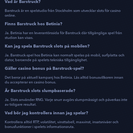
Vad är Barstruck?
Barstruck är en spelstudio från Stockholm som utvecklar slots för casino
online.
Finns Barstruck hos Betinia?
Ja. Betinia har en leverantörssida för Barstruck där tillgängliga spel från
studion kan visas.
Kan jag spela Barstruck slots på mobilen?
Ja. Barstruck-spel hos Betinia kan normalt spelas på mobil, surfplatta och
dator, beroende på spelets tekniska tillgänglighet.
Gäller casino bonus på Barstruck-spel?
Det beror på aktuell kampanj hos Betinia. Läs alltid bonusvillkoren innan
du accepterar en casino bonus.
Är Barstruck slots slumpbaserade?
Ja. Slots använder RNG. Varje snurr avgörs slumpmässigt och påverkas inte
av tidigare resultat.
Vad bör jag kontrollera innan jag spelar?
Kontrollera alltid RTP, volatilitet, vinsttabell, maxvinst, insatsnivåer och
bonusfunktioner i spelets informationsruta.