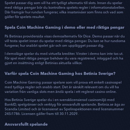
Spelet passar dig som vill ha ett tydligt alternativ till slots. Innan du spelar
med riktiga pengar bör du kontrollera spelets regler i informationstabellen.
Där framgår hur rundan fungerar, vilka insatsnivåer som finns och vad som
gäller för spelets resultat.
Spela Coin Machine Gaming i demo eller med riktiga pengar
På Betinias providersida visas demoalternativ för Dice. Demo passar när du
vill testa spelet innan du spelar med riktiga pengar. Du kan se hur rundorna
fungerar, hur snabbt spelet går och om upplägget passar dig.
I demoläge spelar du med virtuella krediter. Vinster i demo kan inte tas ut.
För spel med riktiga pengar behöver du vara registrerad, inloggad och ha
gjort en insättning enligt Betinias aktuella villkor.
Varför spela Coin Machine Gaming hos Betinia Sverige?
Coin Machine Gaming passar spelare som vill prova ett enkelt casinospel
med tydliga regler och snabb start. Det är särskilt relevant om du vill ha
variation från vanliga slots men ändå spela i ett reglerat casino online.
Hos Betinia Sverige spelar du i en svensklicensierad casinomiljö med
BankID, spelgränser och verktyg för ansvarsfullt spelande. Betinia.se ägs av
Scandix Limited och är licensierat av Spelinspektionen med licensnummer
24Si1786. Licensen gäller fram till 30.11.2029.
Ansvarsfullt spelande