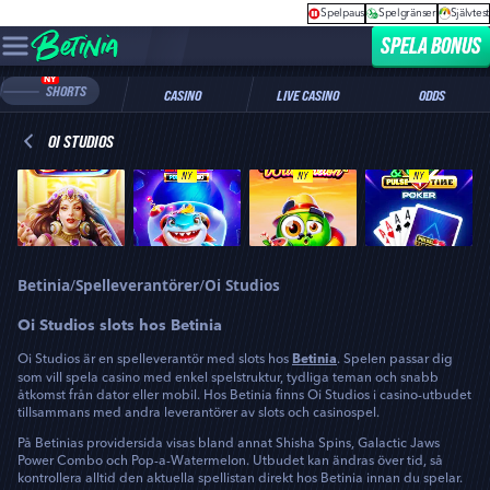
Spelpaus
Spelgränser
Självtest
SPELA BONUS
SHORTS
CASINO
LIVE CASINO
ODDS
OI STUDIOS
NY
NY
NY
Galactic
Jacks &
Pop-a-
Shisha Spins
Jaws Power
Crowns Pulse
Watermelon
Combo
Time
Betinia
/
Spelleverantörer
/
Oi Studios
Oi Studios slots hos Betinia
Oi Studios är en spelleverantör med slots hos
. Spelen passar dig
Betinia
som vill spela casino med enkel spelstruktur, tydliga teman och snabb
åtkomst från dator eller mobil. Hos Betinia finns Oi Studios i casino-utbudet
tillsammans med andra leverantörer av slots och casinospel.
På Betinias providersida visas bland annat Shisha Spins, Galactic Jaws
Power Combo och Pop-a-Watermelon. Utbudet kan ändras över tid, så
kontrollera alltid den aktuella spellistan direkt hos Betinia innan du spelar.