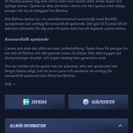
Oi Studios passar dig som vill ha slots med snabb start, enkla regler och
tydliga teman. Spelen är lätta att testa i demo och kan spelas med riktiga
pengar när du är inloggad hos Betinia.
Hos Betinia spelar du i en svensklicensierad casinomiljö med BankID,
spelgränser och verktyg för ansvarsfullt spelande. Det gör Oi Studios till ett
relevant alternativ för dig som vill spela slots hos ett reglerat casino online.
Ansvarsfullt spelande
Casino och slots ska alltid ses som underhållning. Spela bara för pengar du
har råd att förlora och sätt gränser innan du börjar. Alla slots bygger på
slumpmässiga resultat, och ingen strategi kan garantera vinst.
Om du märker att du spelar mer än planerat, eller om spelandet inte
längre känns roligt, bör du ta en paus och använda de verktyg för
ansvarsfullt spelande som finns hos Betinia.
Dölj
SVENSKA
HJÄLPCENTER
ALLMÄN INFORMATION