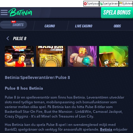
Spelpaus
Spelgränser
Självtest
SPELA BONUS
SHORTS
CASINO
LIVE CASINO
ODDS
PULSE 8
Bust the
Crazy
Basketball
Treasures of
Mansion -
Digginz - It's
Star On Fire
Lion City
Link&Win
all Mine!
Betinia
/
Spelleverantörer
/
Pulse 8
Pulse 8 hos Betinia
Pulse 8 är en spelleverantör som finns hos Betinia. Leverantören utvecklar
slots med tydliga teman, mobilanpassning och bonusfunktioner som
varierar mellan olika spel. På Betinia kan du hitta Pulse 8-titlar som
Basketball Star On Fire, Bust the Mansion - Link&Win, Carnaval Jackpot,
Crazy Digginz - It's all Mine! och Treasures of Lion City.
Hos Betinia kan du spela Pulse 8-spel i en svenskreglerad miljö med
BankID, spelgränser och verktyg för ansvarsfullt spelande.
erbjuder
Betinia