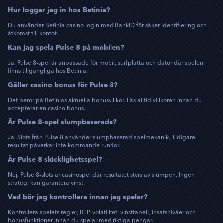
Hur loggar jag in hos Betinia?
Du använder Betinia casino login med BankID för säker identifiering och
åtkomst till kontot.
Kan jag spela Pulse 8 på mobilen?
Ja. Pulse 8-spel är anpassade för mobil, surfplatta och dator där spelen
finns tillgängliga hos Betinia.
Gäller casino bonus för Pulse 8?
Det beror på Betinias aktuella bonusvillkor. Läs alltid villkoren innan du
accepterar en casino bonus.
Är Pulse 8-spel slumpbaserade?
Ja. Slots från Pulse 8 använder slumpbaserad spelmekanik. Tidigare
resultat påverkar inte kommande rundor.
Är Pulse 8 skicklighetsspel?
Nej. Pulse 8-slots är casinospel där resultatet styrs av slumpen. Ingen
strategi kan garantera vinst.
Vad bör jag kontrollera innan jag spelar?
Kontrollera spelets regler, RTP, volatilitet, vinsttabell, insatsnivåer och
bonusfunktioner innan du spelar med riktiga pengar.