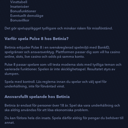
Vinsttabell
Insatsnivåer
Bonusfunktioner
Eventuellt demoläge
Bonusvillkor
Det gör spelupplägget tydligare och minskar risken för missförstånd.
Varför spela Pulse 8 hos Betinia?
Betinia erbjuder Pulse 8 i en svenskreglerad spelmiljö med BankID,
spelgränser och ansvarsverktyg. Plattformen passar dig som vill ha casino
online, slots, live casino och odds på samma konto.
Pulse 8 passar spelare som vill testa moderna slots med tydliga teman och
varierade funktioner. Spelen är inte skicklighetsspel. Resultatet styrs av
slumpen.
Spela med kontroll. Läs reglerna innan du spelar och välj spel för
underhållning, inte för förväntad vinst.
Ansvarsfullt spelande hos Betinia
Betinia är endast för personer över 18 år. Spel ska vara underhållning och
ska aldrig användas för att lösa ekonomiska problem.
Du kan förlora hela din insats. Spela därför aldrig för pengar du behöver till
annat.