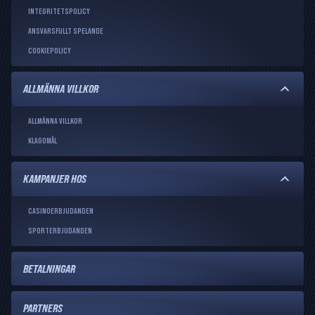
INTEGRITETSPOLICY
ANSVARSFULLT SPELANDE
COOKIEPOLICY
ALLMÄNNA VILLKOR
ALLMÄNNA VILLKOR
KLAGOMÅL
KAMPANJER HOS
CASINOERBJUDANDEN
SPORTERBJUDANDEN
BETALNINGAR
PARTNERS