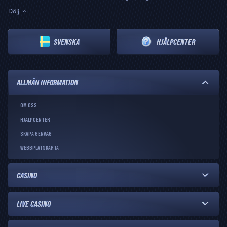
Dölj
SVENSKA
HJÄLPCENTER
ALLMÄN INFORMATION
OM OSS
HJÄLPCENTER
SKAPA GENVÄG
WEBBPLATSKARTA
CASINO
LIVE CASINO