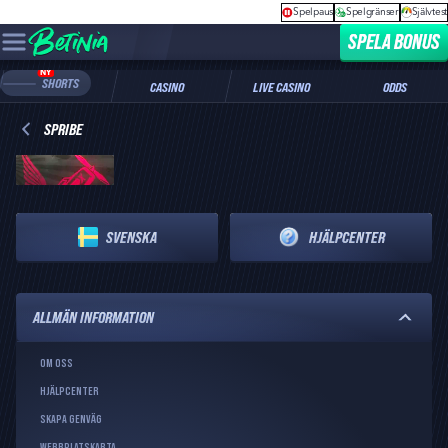
Spelpaus
Spelgränser
Självtest
SPELA BONUS
SHORTS
CASINO
LIVE CASINO
ODDS
SPRIBE
Aviator
SVENSKA
HJÄLPCENTER
ALLMÄN INFORMATION
OM OSS
HJÄLPCENTER
SKAPA GENVÄG
WEBBPLATSKARTA