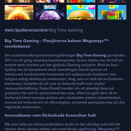
NY
NY
Spicy
Millionaire
Crystal
Burgers
Meatballs
Mystery Box
Towers
Hem
/
Spelleverantörer
/
Big Time Gaming
Big Time Gaming – Pionjärerna bakom Megaways™-
revolutionen
Det australiensiska spelutvecklingsföretaget
grundades
Big Time Gaming
2011 av ett gäng visionära branschexperter. Sedan starten har de haft en
enormt stark inverkan på den globala iGaming-industrin. Med sin bas i
Sydney har de konsekvent drivit utvecklingen framåt genom att
introducera banbrytande matematik och nyskapande funktioner som
tidigare aldrig skådats på marknaden. Idag, som en stolt del av Evolution-
koncernen, fortsätter de att vara en ledande kraft inom digital
casinounderhållning. Deras filosofi handlar om att ständigt tänja på
gränserna för vad en spelautomat kan vara, vilket har gjort dem till en
storfavorit bland svenska spelare som värdesätter extrem detaljrikedom,
avancerad mekanik och en oförutsägbar, dynamisk spelupplevelse på den
reglerade marknaden.
Innovationen som förändrade branschen helt
När man talar om denna prisbelönta studio är det oändligt svårt att inte
nämna deras absolut största och mest kända uppfinning: Megaways™-