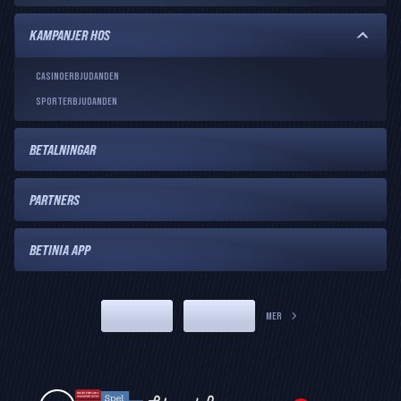
KAMPANJER HOS
CASINOERBJUDANDEN
SPORTERBJUDANDEN
BETALNINGAR
PARTNERS
BETINIA APP
MER