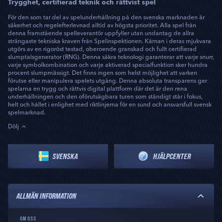
Trygghet, certifierad teknik och rättvist spel
För den som tar del av spelunderhållning på den svenska marknaden är
säkerhet och regelefterlevnad alltid av högsta prioritet. Alla spel från
denna framstående spelleverantör uppfyller utan undantag de allra
strängaste tekniska kraven från Spelinspektionen. Kärnan i deras mjukvara
utgörs av en rigoröst testad, oberoende granskad och fullt certifierad
slumptalsgenerator (RNG). Denna säkra teknologi garanterar att varje snurr,
varje symbolkombination och varje aktiverad specialfunktion sker hundra
procent slumpmässigt. Det finns ingen som helst möjlighet att varken
förutse eller manipulera spelets utgång. Denna absoluta transparens ger
spelarna en trygg och rättvis digital plattform där det är den rena
underhållningen och den oförutsägbara turen som ständigt står i fokus,
helt och hållet i enlighet med riktlinjerna för en sund och ansvarsfull svensk
spelmarknad.
Dölj
SVENSKA
HJÄLPCENTER
ALLMÄN INFORMATION
OM OSS