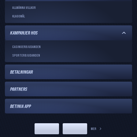
ALLMÄNNA VILLKOR
KLAGOMÅL
KAMPANJER HOS
CASINOERBJUDANDEN
SPORTERBJUDANDEN
BETALNINGAR
PARTNERS
BETINIA APP
MER