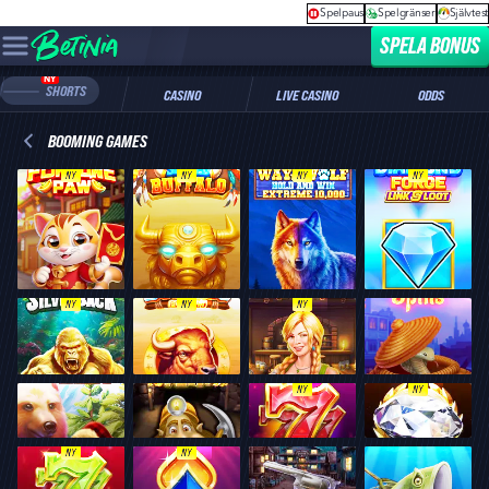
Spelpaus
Spelgränser
Självtest
SPELA BONUS
SHORTS
CASINO
LIVE CASINO
ODDS
BOOMING GAMES
NY
NY
NY
NY
Way of the
Wolf Hold
Diamond
Sacred
Fortune Paw
and Win
Forge: Link &
Buffalo
Extreme
Loot
10,000
NY
NY
NY
Berserkin'
Wild
Megahops
Arabian
Buffalo
Silverback
Megaways
Spins
Power Hit
NY
NY
Money
Burning
Legendary
Gold Vein
Moose
Classics
Diamonds
NY
NY
Burning
Gamblelicious