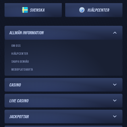
SVENSKA
HJÄLPCENTER
ALLMÄN INFORMATION
OM OSS
HJÄLPCENTER
SKAPA GENVÄG
WEBBPLATSKARTA
CASINO
LIVE CASINO
JACKPOTTAR