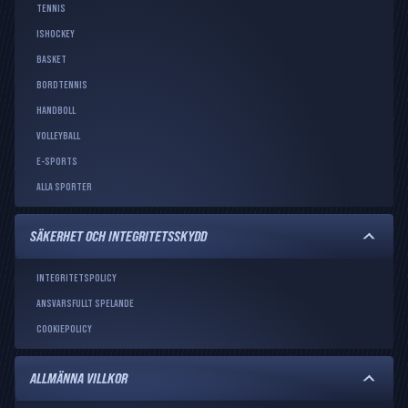
TENNIS
ISHOCKEY
BASKET
BORDTENNIS
HANDBOLL
VOLLEYBALL
E-SPORTS
ALLA SPORTER
SÄKERHET OCH INTEGRITETSSKYDD
INTEGRITETSPOLICY
ANSVARSFULLT SPELANDE
COOKIEPOLICY
ALLMÄNNA VILLKOR