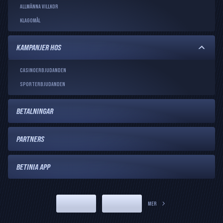
ALLMÄNNA VILLKOR
KLAGOMÅL
KAMPANJER HOS
CASINOERBJUDANDEN
SPORTERBJUDANDEN
BETALNINGAR
PARTNERS
BETINIA APP
MER